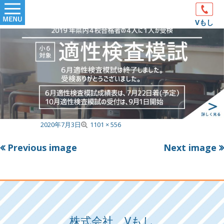
Skip
Primary
to
Vもし
Menu
content
F
Published on
2020年7月3日
1101 × 556
u
Previous image
Next image
l
l
s
i
z
e
株式会社 Vもし