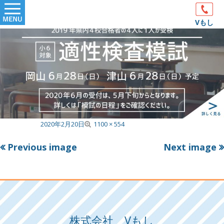
Skip
Primary
to
Vもし
Menu
content
F
Published on
2020年2月20日
1100 × 554
u
Previous image
Next image
l
l
s
i
z
e
株式会社 Vもし