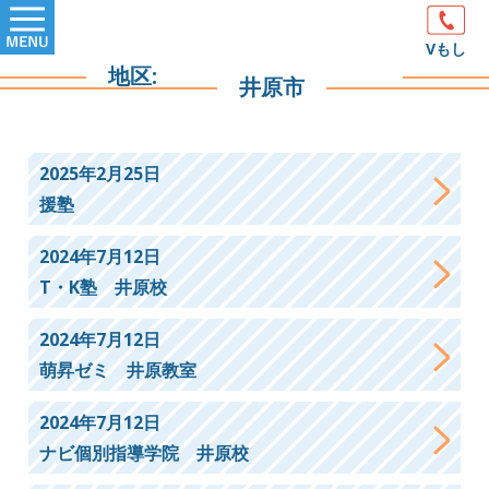
Skip
Primary
to
Vもし
Menu
地区:
content
井原市
2025年2月25日
援塾
2024年7月12日
T・K塾 井原校
2024年7月12日
萌昇ゼミ 井原教室
2024年7月12日
ナビ個別指導学院 井原校