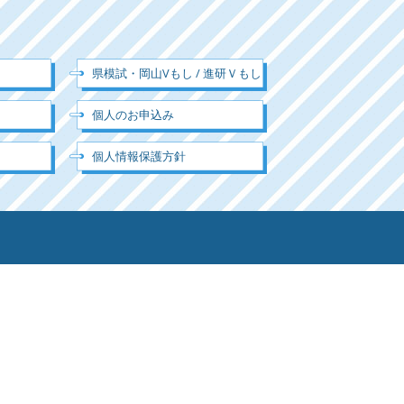
県模試・岡山Vもし / 進研Ｖもし
個人のお申込み
個人情報保護方針