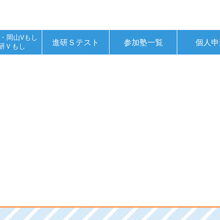
・岡山Vもし
進研Ｓテスト
参加塾一覧
個人申
研Ｖもし