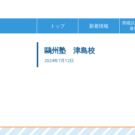
Skip
to
content
Primary
県模試
トップ
新着情報
進
Menu
鷗州塾 津島校
2024年7月12日