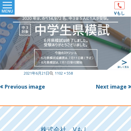
Skip
Primary
to
Vもし
Menu
content
F
Published on
2021年6月21日
1102 × 558
u
Previous image
Next image
l
l
s
i
z
e
株式会社 Vもし